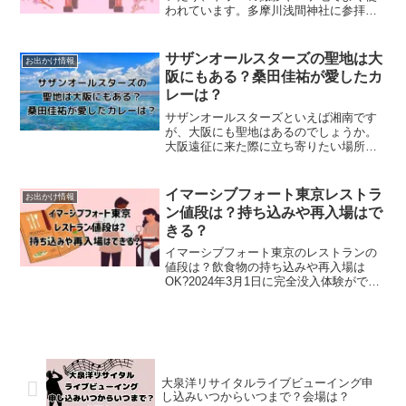
われています。多摩川浅間神社に参拝し
た事のある芸能人は誰がいるのでしょう
か。また、多摩川浅間神社がロケ地とな
ったドラマは何があるのでしょうか。こ
サザンオールスターズの聖地は大
お出かけ情報
の記事では、・多摩川浅間...
阪にもある？桑田佳祐が愛したカ
レーは？
サザンオールスターズといえば湘南です
が、大阪にも聖地はあるのでしょうか。
大阪遠征に来た際に立ち寄りたい場所
や、サイン色紙がある場所などを調べて
みました。また、桑田佳祐さんお気に入
りのカレーも紹介します。サザンオール
イマーシブフォート東京レストラ
お出かけ情報
スターズの聖地は大阪にもあ...
ン値段は？持ち込みや再入場はで
きる？
イマーシブフォート東京のレストランの
値段は？飲食物の持ち込みや再入場は
OK?2024年3月1日に完全没入体験ができ
ると話題のイマーシブフォート東京が
OPENしましたが、テーマパークに行く
時は、どんなレストランがあるのかも気
になりますよね！テ...
大泉洋リサイタルライブビューイング申
し込みいつからいつまで？会場は？