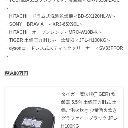
・TOSHIBA551ℓフレンチ6ドア冷蔵庫＜GR-V550FZ-UC
＞
・HITACHI ドラム式洗濯乾燥機＜BD-SX120HL-W＞
・SONY BRAVIA ＜XRJ-65X90L＞
・HITACHI オーブンレンジ＜MRO-W10B-K＞
・TIGER 土鍋圧力IHじゃー炊飯器＜JPL-H100KG＞
・dysonコードレス式スティッククリーナー＜SV33FFOR
＞
税込80万円
タイガー魔法瓶(TIGER) 炊
飯器 5.5合 土鍋圧力IH式 土
鍋ご泡火炊き 少量旨火炊き
グラファイトブラック JPL-
H100KG