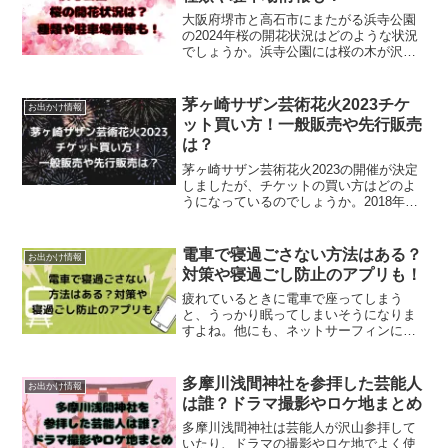
大阪府堺市と高石市にまたがる浜寺公園
の2024年桜の開花状況はどのような状況
でしょうか。浜寺公園には桜の木が沢山
ありますが、桜の種類も気になりますよ
ね。見頃のシーズンの駐車場の混雑状況
や、週末のお天気についてなど、お出か
茅ヶ崎サザン芸術花火2023チケ
お出かけ情報
けするのに気になる情...
ット買い方！一般販売や先行販売
は？
茅ヶ崎サザン芸術花火2023の開催が決定
しましたが、チケットの買い方はどのよ
うになっているのでしょうか。2018年に
始まった茅ヶ崎サザン芸術花火ですが、
2019・2022年に続き4回目の開催となり
ます。今年は45周年なのもあって、絶対
電車で寝過ごさない方法はある？
お出かけ情報
に参加...
対策や寝過ごし防止のアプリも！
疲れているときに電車で座ってしまう
と、うっかり眠ってしまいそうになりま
すよね。他にも、ネットサーフィンに夢
中になっていて時間を忘れてしまった
り、、、その電車が終電だった日にはも
う、呆然とするしかないですよねー(T_T)
多摩川浅間神社を参拝した芸能人
お出かけ情報
そんな方のために、電車...
は誰？ドラマ撮影やロケ地まとめ
多摩川浅間神社は芸能人が沢山参拝して
いたり、ドラマの撮影やロケ地でよく使