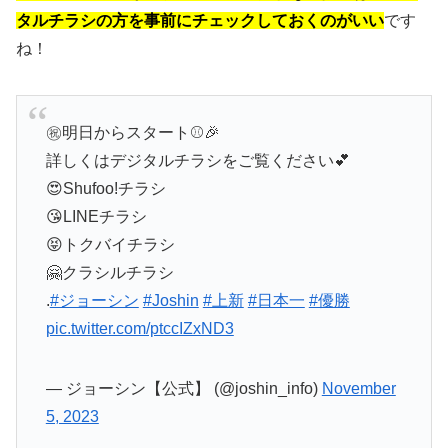
タルチラシの方を事前にチェックしておくのがいい
です
ね！
㊗明日からスタート⚾🎉
詳しくはデジタルチラシをご覧ください💕
😍Shufoo!チラシ
😘LINEチラシ
😝トクバイチラシ
🤗クラシルチラシ
.
#ジョーシン
#Joshin
#上新
#日本一
#優勝
pic.twitter.com/ptccIZxND3
— ジョーシン【公式】 (@joshin_info)
November
5, 2023