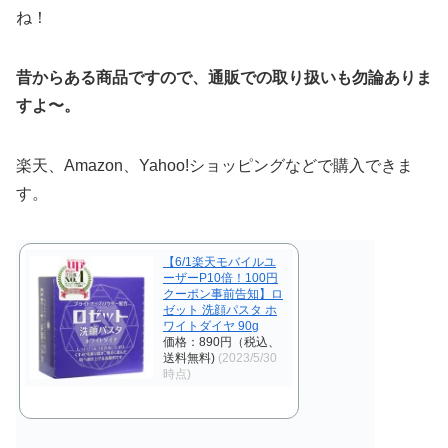
ね！
昔からある商品ですので、通販での取り扱いも勿論ありま
すよ〜。
楽天、Amazon、Yahoo!ショッピングなどで購入できま
す。
【6/1楽天モバイルユ
ーザーP10倍！100円
クーポン事前告知】ロ
ゼット 洗顔パスタ ホ
ワイトダイヤ 90g
価格：890円（税込、
送料無料)
(2023/5/30
時点)