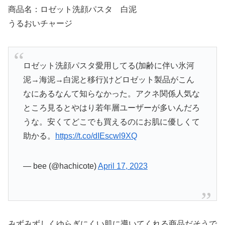
商品名：ロゼット洗顔パスタ 白泥
うるおいチャージ
ロゼット洗顔パスタ愛用してる(加齢に伴い氷河
泥→海泥→白泥と移行)けどロゼット製品がこん
なにあるなんて知らなかった。アクネ関係人気な
ところ見るとやはり若年層ユーザーが多いんだろ
うな。安くてどこでも買えるのにお肌に優しくて
助かる。
https://t.co/dIEscwl9XQ
— bee (@hachicote)
April 17, 2023
みずみずしくゆらぎにくい肌に導いてくれる商品だそうで