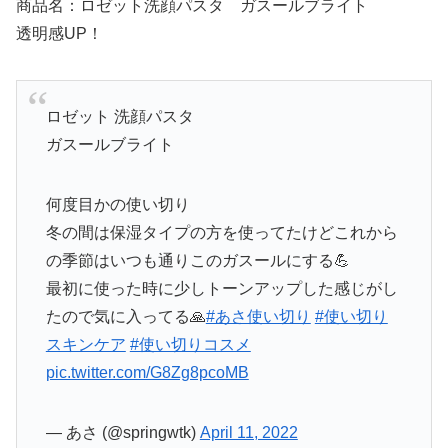
商品名：ロゼット洗顔パスタ ガスールブライト
透明感UP！
ロゼット 洗顔パスタ
ガスールブライト
何度目かの使い切り
冬の間は保湿タイプの方を使ってたけどこれから
の季節はいつも通りこのガスールにする💪
最初に使った時に少しトーンアップした感じがし
たので気に入ってる🙏
#あさ使い切り
#使い切り
スキンケア
#使い切りコスメ
pic.twitter.com/G8Zg8pcoMB
— あさ (@springwtk)
April 11, 2022