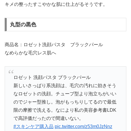
キメの整ったすこやかな肌に仕上がるそうです。
丸型の黒色
商品名：ロゼット洗顔パスタ ブラックパール
なめらかな毛穴レス肌へ
ロゼット 洗顔パスタ ブラックパール
新しいさっぱり系洗顔は、毛穴の汚れに効きそう
なロゼットの洗顔。チューブ型より泡立ちがいい
のでジャー型推し。泡がもっちりしてるので最低
限の摩擦で洗える。なにより私の美容参考書LDK
で高評価だったので間違いない。
#スキンケア購入品
pic.twitter.com/z53m0JzNnz