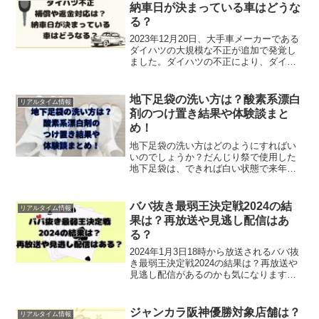
か。開催...
納車日が決まっている車はどうな
る？
2023年12月20日、大手車メーカーである
ダイハツの大規模な不正が追加で発覚し
ました。ダイハツの不正により、ダイハ
ツが開発中の全車種の生産が全て一時停
止する事となりました。既に納車日が決
まっている方や、ちょうど新車が納車さ
地下足袋の洗い方は？酸素系漂白
リアルタイム情報
れたばかりの方は...
剤のつけ置き結果や体験談まと
め！
地下足袋の洗い方はどのようにすればい
いのでしょうか？だんじり祭で使用した
地下足袋は、できれば白い状態で来年も
使いたいですよね。皆の体験談や酸素系
漂白剤を使ってつけ置きした場合はどう
だったか気になりますよね。この記事で
ババ抜き最弱王決定戦2024の結
リアルタイム情報
は、・地下足袋の洗い方は...
果は？再放送や見逃し配信はあ
る？
2024年1月3日18時から放送されるババ抜
き最弱王決定戦2024の結果は？再放送や
見逃し配信があるのかも気になりますよ
ね！VS魂の後番組である木７◎×部（モ
クシチマルバツブ）ですが、VS魂の時か
ら大人気だったババ抜き最弱王のコーナ
ジャンカラ阪神優勝対象店舗は？
リアルタイム情報