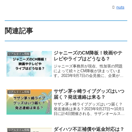
nuts
関連記事
ジャニーズのCM降板！映画やテ
リアルタイム情報
レビやライブはどうなる？
ジャニーズ事務所が現在、性加害の問題
によって続々とCM降板が決まっていま
す。2023年9月7日の会見後に、企業が
続々と「今後ジャニーズのタレントは使
わない」と発表しましたね。それに伴
い、ジャニーズが出演している映画やテ
サザン茅ヶ崎ライブグッズはいつ
リアルタイム情報
レビはどうなるのでしょ...
届く？発送連絡は来る？
サザン茅ヶ崎ライブグッズはいつ届く？
発送連絡は来る？2023年9月27日〜10月1
日に計4日開催される、サザンオールスタ
ーズの茅ヶ崎ライブ2023。事前に購入申
し込みをしたグッズはいつ届くのでしょ
うか。また、発送連絡はくるのでしょう
ダイハツ不正補償や返金対応は？
リアルタイム情報