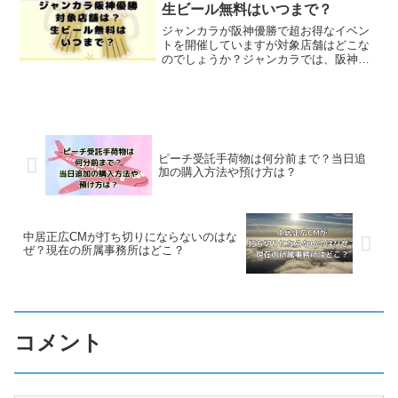
ーが引き...
生ビール無料はいつまで？
ジャンカラが阪神優勝で超お得なイベン
トを開催していますが対象店舗はどこな
のでしょうか？ジャンカラでは、阪神優
勝を記念して、なんと！生ビール飲み放
題無料キャンペーンを行っています。ジ
ャンカラは全国各地にありますが、キャ
ンペーンの対象店舗は大阪...
ピーチ受託手荷物は何分前まで？当日追
加の購入方法や預け方は？
中居正広CMが打ち切りにならないのはな
ぜ？現在の所属事務所はどこ？
コメント