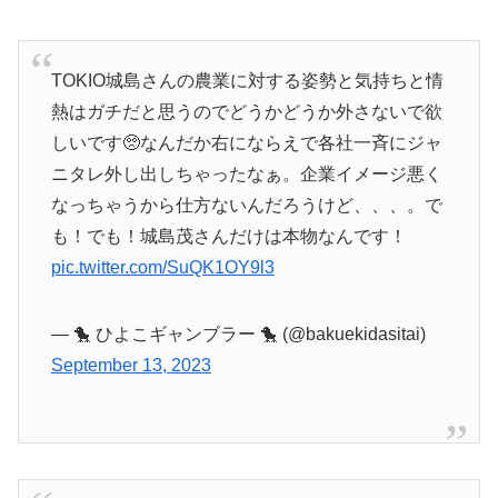
TOKIO城島さんの農業に対する姿勢と気持ちと情
熱はガチだと思うのでどうかどうか外さないで欲
しいです🥺なんだか右にならえで各社一斉にジャ
ニタレ外し出しちゃったなぁ。企業イメージ悪く
なっちゃうから仕方ないんだろうけど、、、。で
も！でも！城島茂さんだけは本物なんです！
pic.twitter.com/SuQK1OY9l3
— 🐤 ひよこギャンブラー 🐤 (@bakuekidasitai)
September 13, 2023