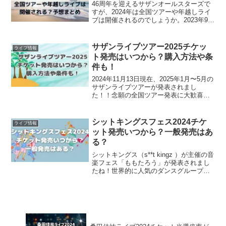
46周年を迎えるサザンオールスターズで
すが、2024年は全国ツアーや年越しライ
ブは開催されるのでしょうか。2023年9月
10月の茅ヶ崎ライブ4日間のチケットは激
戦を極め、涙をのんだファンの方も多
く、ライブが待ち遠しいですね！茅ヶ崎
サザンライブツアー2025チケッ
ライブ情報
ライブに行...
ト発売はいつから？購入方法や条
件も！
2024年11月13日現在、2025年1月〜5月の
サザンライブツアーが発表されまし
た！！念願の全国ツアー発表に大歓喜で
すが、チケットはいつから発売されるの
でしょうか。この記事では、サザンライ
ブツアー2025について・サザンライブツ
シットキングスフェス2024チケ
ライブ情報
アー202...
ット発売いつから？一般発売はあ
る？
シットキングス（s**t kingz ）が主催の音
楽フェス「ももたろう」が発表されまし
たね！世界的に人気のダンスグループで
今とても勢いのあるシットキングス。単
独公演では武道館のチケットが手に入ら
ないほどの人気ぶりなので、今回のフェ
スのチケッ...