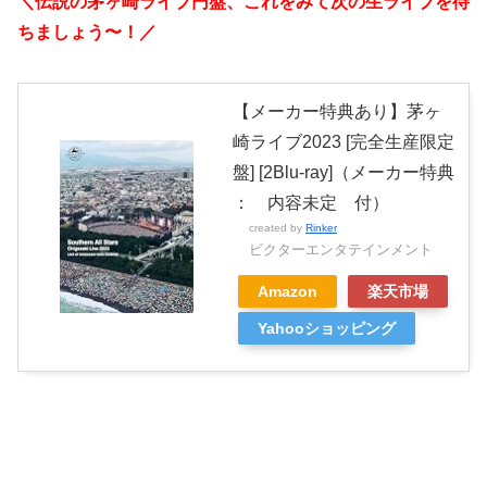
＼伝説の茅ヶ崎ライブ円盤、これをみて次の生ライブを待
ちましょう〜！／
【メーカー特典あり】茅ヶ
崎ライブ2023 [完全生産限定
盤] [2Blu-ray]（メーカー特典
： 内容未定 付）
created by
Rinker
ビクターエンタテインメント
Amazon
楽天市場
Yahooショッピング