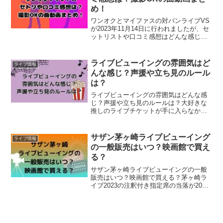
め！
ワンオクとマイファスの対バンライブVS
が2023年11月14日に行われましたが、セ
ットリストや口コミ感想はどんな感じな
のでしょうか。ボーカルのお二人が実の
兄弟という今回の対バンライブ。相当盛
り上がったようで、SNSでは口コミや感
ライブビューイングの雰囲気はど
ライブ情報
想が賑わって...
んな感じ？声援や立ち見のルール
は？
ライブビューイングの雰囲気はどんな感
じ？声援や立ち見のルールは？大好きな
推しのライブチケットが手に入らなかっ
たり、場所的にどうしても行けなかった
りした場合に、あると嬉しいのがライブ
ビューイングですよね。ライブビューイ
サザン茅ヶ崎ライブビューイング
ライブ情報
ングは映画館で行われます...
の一般販売はいつ？映画館で買え
る？
サザン茅ヶ崎ライブビューイングの一般
販売はいつ？映画館で買える？茅ヶ崎ラ
イブ2023の注釈付き指定席の当落が2023
年9月25日(月)18:00に発表されましたね。
悔し涙を流しているあなた！現地に行け
ないのは悔しいですが、映画館で観まし
ょう...