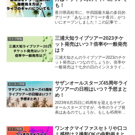
も！
香川県高松市に、中四国最大級の多目的
アリーナ「あなぶきアリーナ香川」がつ
いにオープンしました！この記事で
は、・あなぶきアリーナの座席表や座席
の配置・ライブ時のアリーナ席やスタン
ド席からの見え方・あなぶきアリーナ香
三浦大知ライブツアー2023チケ
ライブ情報
川のメインアリーナのキャパシ...
ット発売はいつ？倍率や一般発売
は？
三浦大知さんのライブツアー2023のチケ
ット発売はいつなのでしょうか。倍率や
一般発売は？七夕の日のインスタライブ
で、ライブツアーの開催が発表されまし
たね！楽しみにしていた全国ツアーが開
催されるので、ぜひともチケットをゲッ
サザンオールスターズ45周年ライ
エンタメ情報
トしたいですよね。三...
ブツアーの日程はいつ？予想まと
め！
2023年6月25日に45周年を迎えるサザン
オールスターズですが、今年のライブ発
表はあるのでしょうか。もしも45周年ラ
イブがあるとすれば日程はいつなのか、
ファンの方のSNSでの意見などを元に考
察してみました。※6月24日のラジオにて
ワンオクマイファスセトリや口コ
ライブ情報
45周年...
ミ感想は？撮影OKの曲動画まと