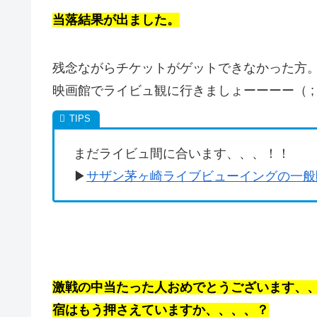
当落結果が出ました。
残念ながらチケットがゲットできなかった方
映画館でライビュ観に行きましょーーーー（ ; ; ）（
まだライビュ間に合います、、、！！
▶︎
サザン茅ヶ崎ライブビューイングの一般
激戦の中当たった人おめでとうございます、
宿はもう押さえていますか、、、、？