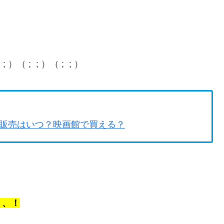
。
 ; ; ）（ ; ; ）
販売はいつ？映画館で買える？
、、！