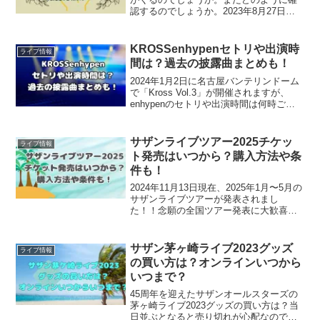
認するのでしょうか。2023年8月27日か
ら始まり、全国7ヶ所24公演開催されるキ
ンプリライブツアー2023ピースですが、
ファンクラブ枠での落選報告がSNSで相
KROSSenhypenセトリや出演時
ライブ情報
次い...
間は？過去の披露曲まとめも！
2024年1月2日に名古屋バンテリンドーム
で「Kross Vol.3」が開催されますが、
enhypenのセトリや出演時間は何時ごろ
なのでしょうか。また、Kross Vol.1、
Vol.2で披露されたの披露曲（セトリ）は
どんな内容だったのでし...
サザンライブツアー2025チケッ
ライブ情報
ト発売はいつから？購入方法や条
件も！
2024年11月13日現在、2025年1月〜5月の
サザンライブツアーが発表されまし
た！！念願の全国ツアー発表に大歓喜で
すが、チケットはいつから発売されるの
でしょうか。この記事では、サザンライ
ブツアー2025について・サザンライブツ
サザン茅ヶ崎ライブ2023グッズ
ライブ情報
アー202...
の買い方は？オンラインいつから
いつまで？
45周年を迎えたサザンオールスターズの
茅ヶ崎ライブ2023グッズの買い方は？当
日並ぶとなると売り切れが心配なので事