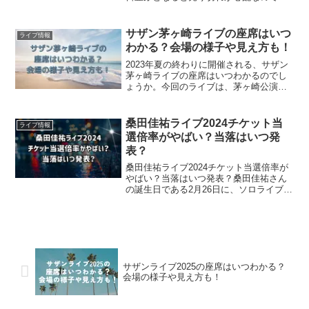
前に購入したい方も多いのではないでし
ょうか。オンライン販売はいつからいつ
までか気になりますよね。サザン茅ヶ崎
サザン茅ヶ崎ライブの座席はいつ
ライブ情報
ライブ2023グッ...
わかる？会場の様子や見え方も！
2023年夏の終わりに開催される、サザン
茅ヶ崎ライブの座席はいつわかるのでし
ょうか。今回のライブは、茅ヶ崎公演野
球場という海沿いの野外会場です。会場
の様子や見え方も気になりますよね。サ
ザン茅ヶ崎ライブの座席はいつわかる
桑田佳祐ライブ2024チケット当
ライブ情報
か、会場の様子や見え方...
選倍率がやばい？当落はいつ発
表？
桑田佳祐ライブ2024チケット当選倍率が
やばい？当落はいつ発表？桑田佳祐さん
の誕生日である2月26日に、ソロライブ
2024の開催が発表されました！前回のラ
イブで涙を飲んだ人が多い中、とっても
嬉しい発表ですよね。ただ、今回も開催
日数は少なく、...
サザンライブ2025の座席はいつわかる？
会場の様子や見え方も！