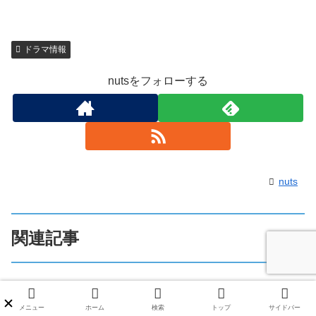
ドラマ情報
nutsをフォローする
nuts
関連記事
セクシー田中さんのベリーダンス
ドラマ情報
衣装はどこで買える？レッスン着
メニュー
ホーム
検索
トップ
サイドバー