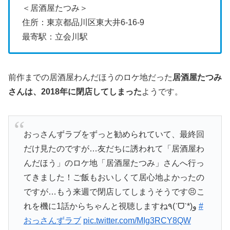
＜居酒屋たつみ＞
住所：東京都品川区東大井6-16-9
最寄駅：立会川駅
前作までの居酒屋わんだほうのロケ地だった
居酒屋たつみ
さんは、2018年に閉店してしまった
ようです。
おっさんずラブをずっと勧められていて、最終回
だけ見たのですが…友だちに誘われて「居酒屋わ
んだほう」のロケ地「居酒屋たつみ」さんへ行っ
てきました！ご飯もおいしくて居心地よかったの
ですが…もう来週で閉店してしまうそうです😣こ
れを機に1話からちゃんと視聴しますね٩(ˊᗜˋ*)و
#
おっさんずラブ
pic.twitter.com/MIg3RCY8QW