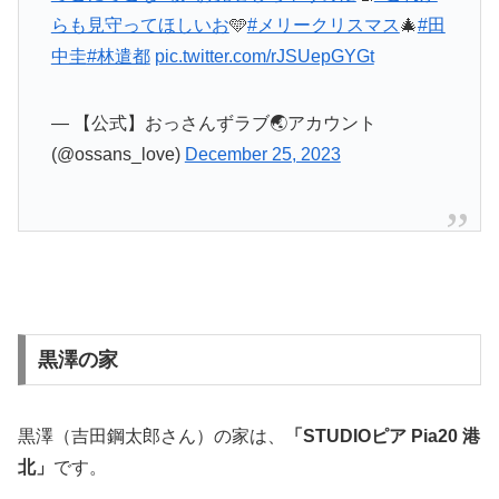
らも見守ってほしいお
🩵
#メリークリスマス
🎄
#田
中圭
#林遣都
pic.twitter.com/rJSUepGYGt
— 【公式】おっさんずラブ🌏アカウント
(@ossans_love)
December 25, 2023
黒澤の家
黒澤（吉田鋼太郎さん）の家は、
「STUDIOピア Pia20 港
北」
です。