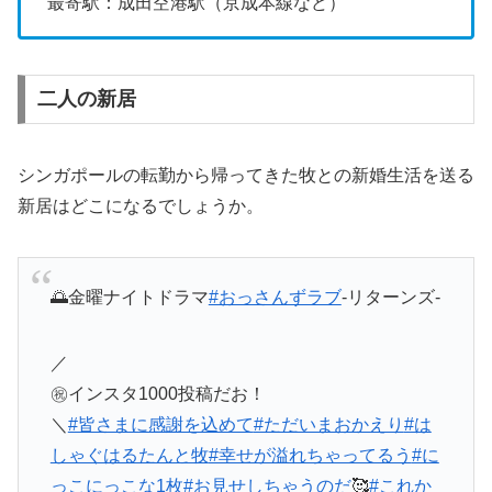
最寄駅：成田空港駅（京成本線など）
二人の新居
シンガポールの転勤から帰ってきた牧との新婚生活を送る
新居はどこになるでしょうか。
🌅金曜ナイトドラマ
#おっさんずラブ
-リターンズ-
／
㊗️インスタ1000投稿だお！
＼
#皆さまに感謝を込めて
#ただいまおかえり
#は
しゃぐはるたんと牧
#幸せが溢れちゃってるう
#に
っこにっこな1枚
#お見せしちゃうのだ
🥰
#これか