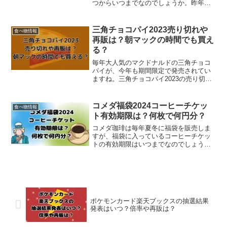
つからいつまでなのでしょうか。昨年
は、初登場ながらにSNSでバズり、発売
からわずか２週間程で販売一時休止とな
る店が出るほどに大人気でしたね。その
三角チョコパイ2023売り切れや
食べ物情報
ため、売り切れや...
再販は？朝マックの時間でも買え
る？
毎年大人気のマクドナルドの三角チョコ
パイが、今年も期間限定で発売されてい
ますね。三角チョコパイ2023の売り切れ
情報や、売り切れた場合の再販はあるの
でしょうか。また、三角チョコパイ2023
は、販売時間が決まっているのでしょう
コメダ福袋2024コーヒーチケッ
食べ物情報
か。朝マックの時...
ト有効期限は？何枚で何円分？
コメダ珈琲は毎年夏冬に福袋を販売しま
すが、福袋に入っているコーヒーチケッ
トの有効期限はいつまでなのでしょう
か。何枚で何円分なのかも気になります
よね。この記事では、・コメダ福袋2024
コーヒーチケット有効期限は？・コメダ
福袋2024コーヒーチ...
ポケモンカード楽天ブックスの抽選結果
発表はいつ？倍率や再販は？