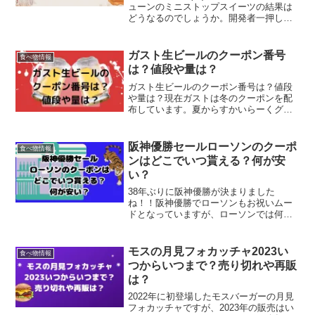
ューンのミニストップスイーツの結果は
どうなるのでしょうか。開発者一押しの
ミニストップのスイーツ10品の合格不合
格が気になりますよね。ジョブチューン
のコンビニスイーツジャッジは、辛口な
ガスト生ビールのクーポン番号
食べ物情報
審査でいつも...
は？値段や量は？
ガスト生ビールのクーポン番号は？値段
や量は？現在ガストは冬のクーポンを配
布しています。夏からすかいらーくグル
ープ全体で、生ビール半額のキャンペー
ンを行っていますが、好評だった為か延
長となっています(^O^)この記事では、・
阪神優勝セールローソンのクーポ
食べ物情報
ガスト生ビールのク...
ンはどこでいつ貰える？何が安
い？
38年ぶりに阪神優勝が決まりました
ね！！阪神優勝でローソンもお祝いムー
ドとなっていますが、ローソンでは何が
安くなっているのでしょうか？ローソン
の阪神優勝セールの内容が気になります
よね！この記事では、・阪神優勝セール
モスの月見フォカッチャ2023い
食べ物情報
ローソンのクーポンはどこで...
つからいつまで？売り切れや再販
は？
2022年に初登場したモスバーガーの月見
フォカッチャですが、2023年の販売はい