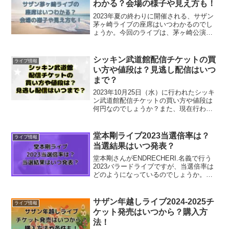
わかる？会場の様子や見え方も！
2023年夏の終わりに開催される、サザン
茅ヶ崎ライブの座席はいつわかるのでし
ょうか。今回のライブは、茅ヶ崎公演野
球場という海沿いの野外会場です。会場
の様子や見え方も気になりますよね。サ
ザン茅ヶ崎ライブの座席はいつわかる
シッキン武道館配信チケットの買
ライブ情報
か、会場の様子や見え方...
い方や値段は？見逃し配信はいつ
まで？
2023年10月25日（水）に行われたシッキ
ン武道館配信チケットの買い方や値段は
何円なのでしょうか？また、現在行われ
ている見逃し配信はいつまでなのでしょ
うか。この記事では、・シッキン武道館
配信チケットの買い方や値段は？・失禁
堂本剛ライブ2023当選倍率は？
ライブ情報
武道館見逃し配信...
当選結果はいつ発表？
堂本剛さんがENDRECHERI.名義で行う
2023バラードライブですが、当選倍率は
どのようになっているのでしょうか。無
料のファンクラブ会員「funk love」が
2023年3月21日に開設されましたが、そ
こから精力的にライブ活動を行なって...
サザン年越しライブ2024-2025チ
ライブ情報
ケット発売はいつから？購入方
法！