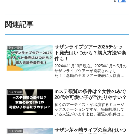
nuts
関連記事
サザンライブツアー2025チケッ
ライブ情報
ト発売はいつから？購入方法や条
件も！
2024年11月13日現在、2025年1月〜5月の
サザンライブツアーが発表されまし
た！！念願の全国ツアー発表に大歓喜で
すが、チケットはいつから発売されるの
でしょうか。この記事では、サザンライ
ブツアー2025について・サザンライブツ
mステ観覧の条件は？女性のみで
ライブ情報
アー202...
20代や可愛い子が当たりやすい？
多くのアーティストが出演するミュージ
ックステーションですが、毎回観覧して
いる人達がいますよね。観覧の条件はど
のような条件なのでしょうか。また、観
覧できるのは女性のみなのでしょうか。
20代や可愛い子が当たりやすいとSNSで
サザン茅ヶ崎ライブの座席はいつ
ライブ情報
噂が広まっていました...